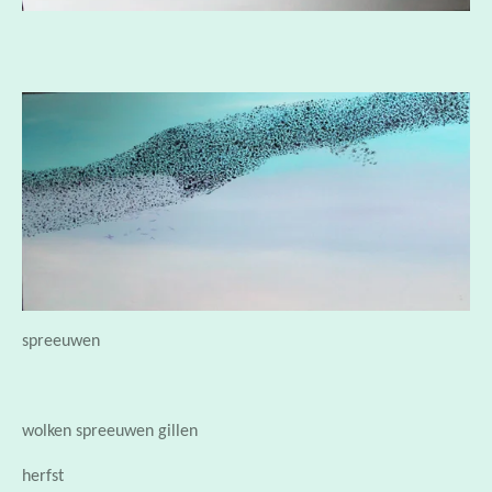
spreeuwen
wolken spreeuwen gillen
herfst
als door eenzelfde gedachte geleid