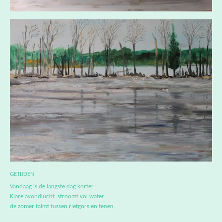
GETIJDEN
Vandaag is de langste dag korter.
Klare avondlucht stroomt vol water
de zomer talmt tussen rietgors en tenen.
In dit half verdronken landschap
staan naakt verzonken stammen