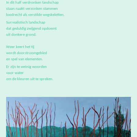
loodrecht als verstilde wegskeletten.
Surrealistisch landschap
dat geduldig zwijgend opdoemt
uit donkere grond.
Weer keert het tij
wordt doorstroomgebied
en spel van elementen.
Er zijn te weinig woorden
voor water
om de kleuren uit te spreken.