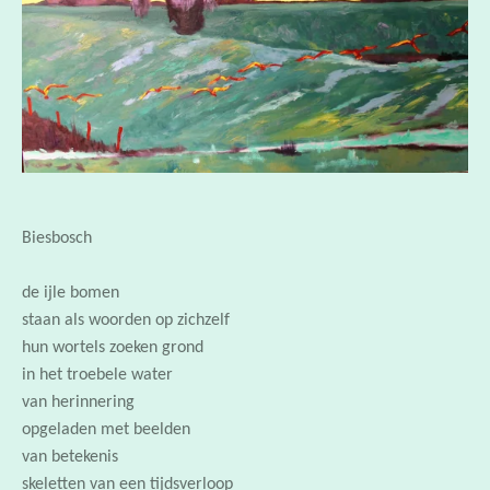
Biesbosch
de ijle bomen
staan als woorden op zichzelf
hun wortels zoeken grond
in het troebele water
van herinnering
opgeladen met beelden
van betekenis
skeletten van een tijdsverloop
met eb en vloed
als een gericht