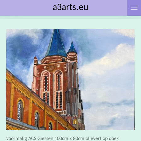
a3arts.eu
Ga
direct
naar
de
hoofdinhoud
voormalig ACS Giessen 100cm x 80cm olieverf op doek